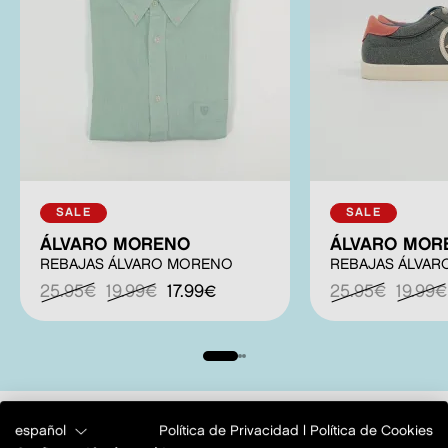
SALE
SALE
ÁLVARO MORENO
ÁLVARO MOR
REBAJAS ÁLVARO MORENO
REBAJAS ÁLVA
25.95€
19.99€
17.99€
25.95€
19.99€
otras ofertas
Ver todo
español
Política de Privacidad
|
Política de Cookies