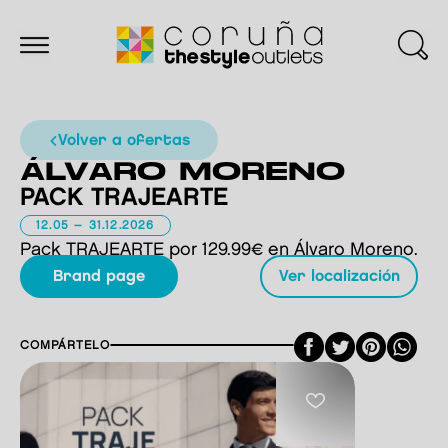
volver a ofertas
ÁLVARO MORENO
PACK TRAJEARTE
12.05 – 31.12.2026
Pack TRAJEARTE por 129.99€ en Álvaro Moreno.
brand page
ver localización
Facebook
Twitter
Pint
COMPÁRTELO